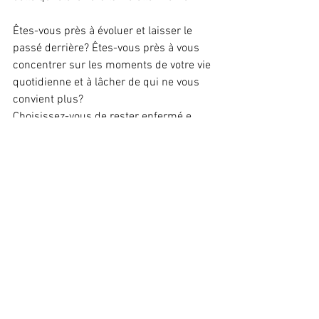
Êtes-vous près à évoluer et laisser le 
passé derrière? Êtes-vous près à vous 
concentrer sur les moments de votre vie 
quotidienne et à lâcher de qui ne vous 
convient plus?
Choisissez-vous de rester enfermé.e 
dans votre propre enfer ou de trouver la 
sortie vers votre liberté?
Daphné M.